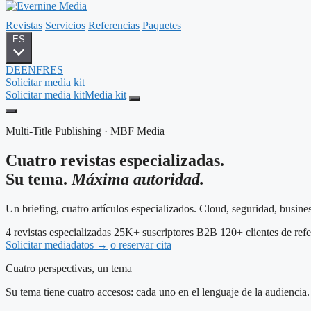
Revistas
Servicios
Referencias
Paquetes
ES
DE
EN
FR
ES
Solicitar media kit
Solicitar media kit
Media kit
Multi-Title Publishing · MBF Media
Cuatro revistas especializadas.
Su tema.
Máxima autoridad.
Un briefing, cuatro artículos especializados. Cloud, seguridad, busine
4 revistas especializadas
25K+ suscriptores B2B
120+ clientes de ref
Solicitar mediadatos
→
o reservar cita
Cuatro perspectivas, un tema
Su tema tiene cuatro accesos: cada uno en el lenguaje de la audiencia.